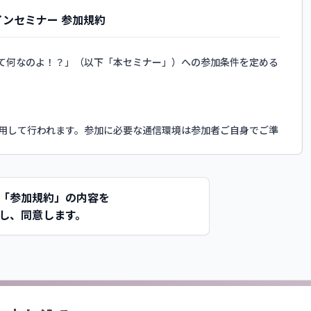
インセミナー 参加規約
て何なのよ！？」（以下「本セミナー」）への参加条件を定める
を使用して行われます。参加に必要な通信環境は参加者ご自身でご準
スワードは、お申し込みいただいたご本人のみが利用できるものとし、
じます。
「参加規約」の内容を
し、同意します。
止します。該当する行為が確認された場合、主催者の判断により
、およびそれらのSNS・動画サイト等への無断転載・公開
謗中傷、嫌がらせ、進行を妨げる行為
脱する行為