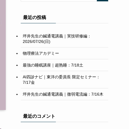
最近の投稿
坪井先生の鍼通電講義｜実技研修編：
2026/07/26(日)
物理療法アカデミー
最強の睡眠講座｜超熟睡：7/18土
AI四診ナビ｜東洋の委員長 限定セミナー：
7/17金
坪井先生の鍼通電講義｜微弱電流編：7/16木
最近のコメント