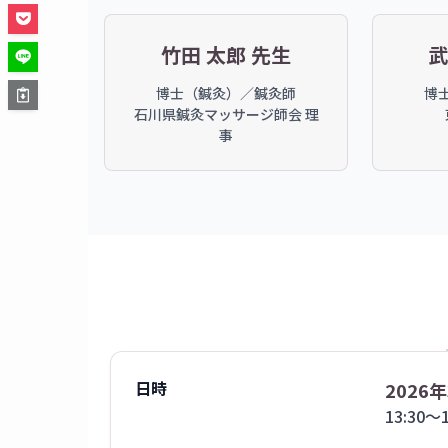
竹田 太郎 先生
武
博士（鍼灸）／鍼灸師
博
石川県鍼灸マッサージ師会 理
事
日時
2026
13:30〜1