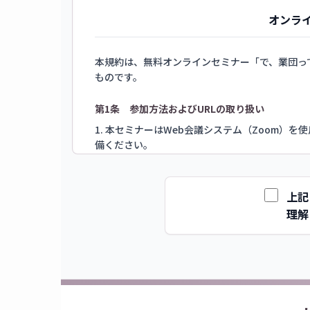
オンラ
本規約は、無料オンラインセミナー「で、業団っ
ものです。
第1条 参加方法およびURLの取り扱い
1. 本セミナーはWeb会議システム（Zoom）
備ください。
2. 公式LINEよりご案内する参加用URL・パ
第三者への譲渡、共有、SNS等への公開は固く禁
上記
第2条 禁止事項
理解
本セミナーに参加するにあたり、以下の行為を禁
強制退出等の措置をとる場合があります。
・本セミナーの録音、録画、スクリーンショット
・登壇者、他の参加者、または主催者に対する誹
・営利目的、宗教勧誘、その他本来の目的から逸