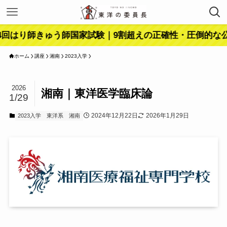
はり師きゅう師国家試験｜9割超えの正確性・圧倒的な公開
ホーム
講座
湘南
2023入学
2026
湘南｜東洋医学臨床論
1/29
2024年12月22日
2026年1月29日
2023入学
東洋系
湘南