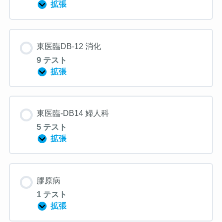
拡張
東
医
臨-
DB11
呼
東医臨DB-12 消化
吸
器・
9 テスト
循
環
拡張
東
器
医
臨
DB-
12
東医臨-DB14 婦人科
消
化
5 テスト
拡張
東
医
臨-
DB14
婦
膠原病
人
科
1 テスト
拡張
膠
原