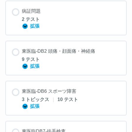
ス
ン
病証問題
2 テスト
拡張
病
証
問
題
東医臨-DB2 頭痛・顔面痛・神経痛
9 テスト
拡張
東
医
臨-
DB2
頭
東医臨-DB6 スポーツ障害
痛・
顔
3 トピックス
|
10 テスト
面
痛・
拡張
東
神
医
経
臨-
痛
DB6
ス
東医臨DB7-徒手検査
ポ