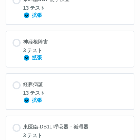
ー
13 テスト
ツ
障
拡張
東
害
医
臨
DB7-
徒
神経根障害
手
検
3 テスト
査
拡張
神
経
根
障
害
経脈病証
13 テスト
拡張
経
脈
病
証
東医臨-DB11 呼吸器・循環器
3 テスト