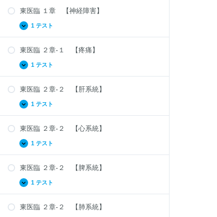
器
東医臨 １章 【神経障害】
の
病
証】
1 テスト
東
拡
医
張
臨
東医臨 ２章-１ 【疼痛】
１
章
【神
1 テスト
東
拡
経
医
張
障
臨
害】
東医臨 ２章-２ 【肝系統】
２
章-
１
1 テスト
東
拡
【疼
医
張
痛】
臨
東医臨 ２章-２ 【心系統】
２
章-
２
1 テスト
東
拡
【肝
医
張
系
臨
統】
東医臨 ２章-２ 【脾系統】
２
章-
２
1 テスト
東
拡
【心
医
張
系
臨
統】
東医臨 ２章-２ 【肺系統】
２
章-