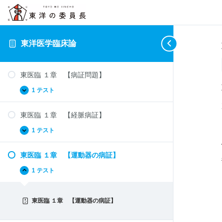
東洋医学臨床論
東医臨 １章 【病証問題】
1 テスト
東
拡
医
張
臨
東医臨 １章 【経脈病証】
１
章
【病
1 テスト
東
拡
証
医
張
問
臨
題】
東医臨 １章 【運動器の病証】
１
章
【経
1 テスト
東
折
脈
医
り
病
臨
畳
証】
１
む
東医臨 １章 【運動器の病証】
章
【運
動