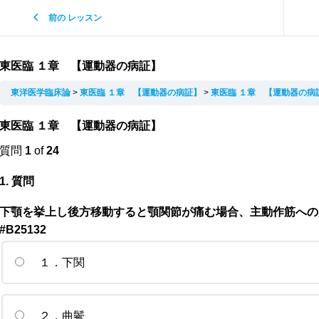
前の レッスン
東医臨 １章 【運動器の病証】
東洋医学臨床論
東医臨 １章 【運動器の病証】
東医臨 １章 【運動器の病
東医臨 １章 【運動器の病証】
質問
1
of
24
1
. 質問
下顎を挙上し後方移動すると顎関節が痛む場合、主動作筋への
#B25132
１．下関
２．曲鬢