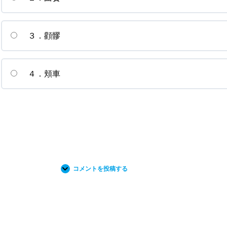
３．顴髎
４．頬車
コメントを投稿する