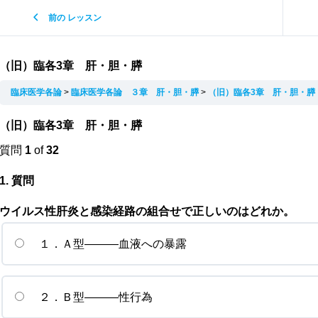
前の レッスン
（旧）臨各3章 肝・胆・膵
臨床医学各論
臨床医学各論 ３章 肝・胆・膵
（旧）臨各3章 肝・胆・膵
（旧）臨各3章 肝・胆・膵
質問
1
of
32
1
. 質問
ウイルス性肝炎と感染経路の組合せで正しいのはどれか。
１．Ａ型―――血液への暴露
２．Ｂ型―――性行為