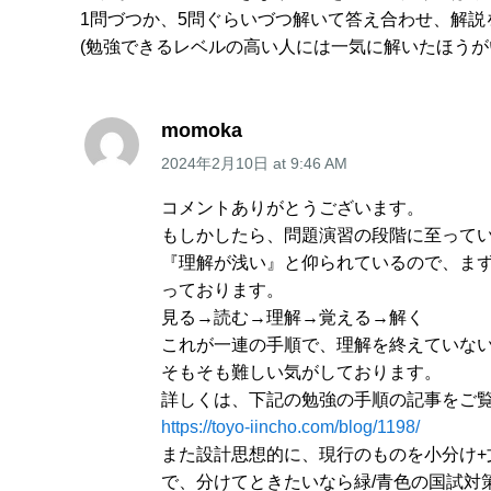
1問づつか、5問ぐらいづつ解いて答え合わせ、解
(勉強できるレベルの高い人には一気に解いたほうが
momoka
2024年2月10日
at
9:46 AM
コメントありがとうございます。
もしかしたら、問題演習の段階に至って
『理解が浅い』と仰られているので、ま
っております。
見る→読む→理解→覚える→解く
これが一連の手順で、理解を終えていな
そもそも難しい気がしております。
詳しくは、下記の勉強の手順の記事をご
https://toyo-iincho.com/blog/1198/
また設計思想的に、現行のものを小分け+
で、分けてときたいなら緑/青色の国試対