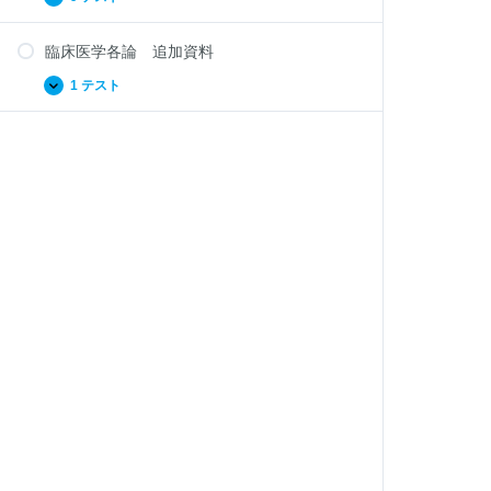
患
臨
拡
１
床
張
２
医
章
臨床医学各論 追加資料
学
リ
各
ウ
論
1 テスト
臨
拡
マ
１
床
張
チ
３
医
性
章
学
疾
そ
各
患・
の
論
膠
他
追
原
の
加
病
領
資
域
料