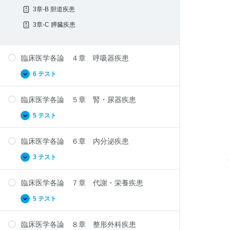
患
章
3章-B 胆道疾患
肝・
胆・
3章-C 膵臓疾患
膵
臨床医学各論 ４章 呼吸器疾患
6 テスト
臨
拡
床
張
医
臨床医学各論 ５章 腎・尿器疾患
学
各
論
5 テスト
臨
拡
４
床
張
章
医
呼
臨床医学各論 ６章 内分泌疾患
学
吸
各
器
論
3 テスト
臨
拡
疾
５
床
張
患
章
医
腎・
臨床医学各論 ７章 代謝・栄養疾患
学
尿
各
器
論
5 テスト
臨
拡
疾
６
床
張
患
章
医
内
臨床医学各論 ８章 整形外科疾患
学
分