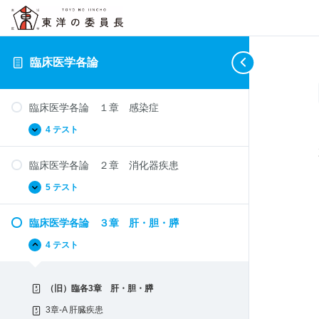
臨床医学各論
臨床医学各論 １章 感染症
4 テスト
臨
拡
床
張
医
臨床医学各論 ２章 消化器疾患
学
各
論
5 テスト
臨
拡
１
床
張
章
医
感
臨床医学各論 ３章 肝・胆・膵
学
染
各
症
論
4 テスト
臨
折
２
床
り
章
医
畳
消
学
む
化
（旧）臨各3章 肝・胆・膵
各
器
論
疾
3章-A 肝臓疾患
３