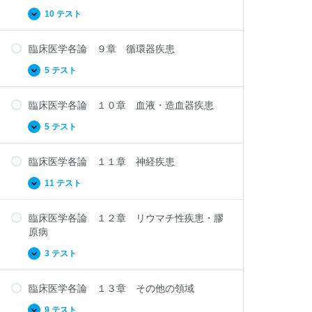
各
泌
論
10 テスト
臨
拡
疾
７
床
張
患
章
医
代
臨床医学各論 ９章 循環器疾患
学
謝・
各
栄
論
5 テスト
臨
拡
養
８
床
張
疾
章
医
患
整
臨床医学各論 １０章 血液・造血器疾患
学
形
各
外
論
5 テスト
臨
拡
科
９
床
張
疾
章
医
患
循
臨床医学各論 １１章 神経疾患
学
環
各
器
論
11 テスト
臨
拡
疾
１
床
張
患
０
医
章
臨床医学各論 １２章 リウマチ性疾患・膠
学
血
各
原病
液・
論
造
１
3 テスト
血
臨
拡
１
器
床
張
章
疾
医
神
患
臨床医学各論 １３章 その他の領域
学
経
各
疾
論
9 テスト